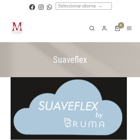
Seleccionar idioma
0
Suaveflex