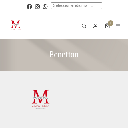
Seleccionar idioma
0
Benetton