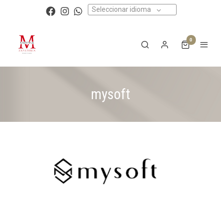
Seleccionar idioma
0
mysoft