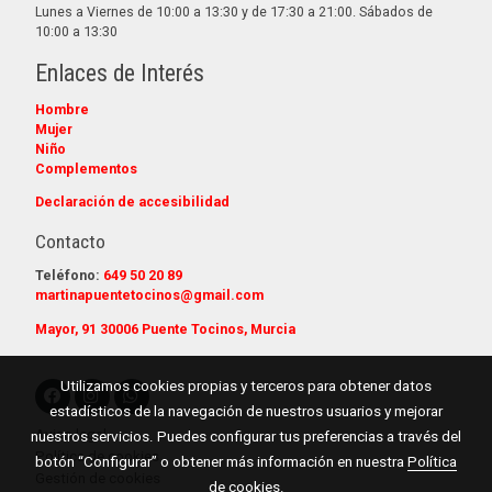
Lunes a Viernes de 10:00 a 13:30 y de 17:30 a 21:00. Sábados de
10:00 a 13:30
Enlaces de Interés
Hombre
Mujer
Niño
Complementos
Declaración de accesibilidad
Contacto
Teléfono:
649 50 20 89
martinapuentetocinos@gmail.com
Mayor, 91 30006 Puente Tocinos, Murcia
Utilizamos cookies propias y terceros para obtener datos
estadísticos de la navegación de nuestros usuarios y mejorar
Aviso legal
nuestros servicios. Puedes configurar tus preferencias a través del
Política de cookies
botón “Configurar” o obtener más información en nuestra
Política
Gestión de cookies
de cookies
.