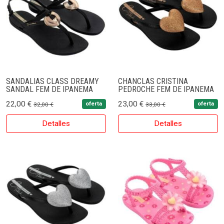
SANDALIAS CLASS DREAMY
CHANCLAS CRISTINA
SANDAL FEM DE IPANEMA
PEDROCHE FEM DE IPANEMA
22,00 €
23,00 €
oferta
oferta
32,00 €
33,00 €
Detalles
Detalles