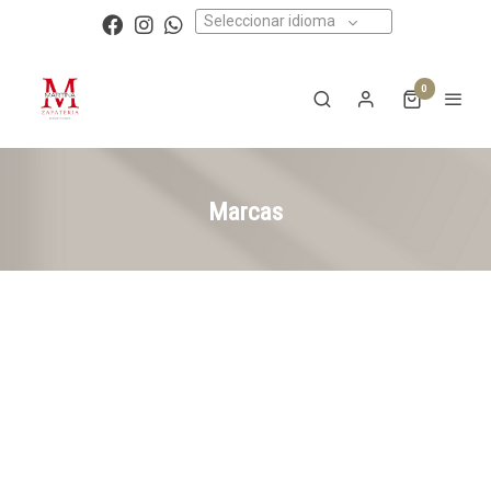
Seleccionar idioma
0
Marcas