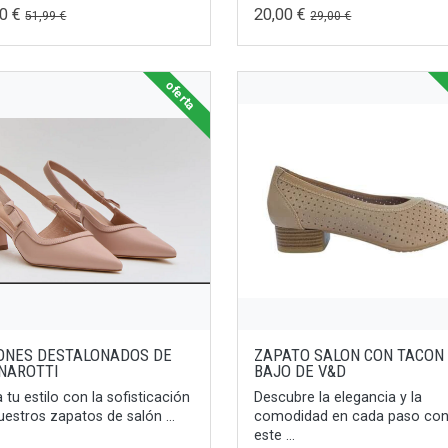
00 €
20,00 €
51,99 €
29,00 €
oferta
ONES DESTALONADOS DE
ZAPATO SALON CON TACON
NAROTTI
BAJO DE V&D
a tu estilo con la sofisticación
Descubre la elegancia y la
uestros zapatos de salón ...
comodidad en cada paso co
este ...