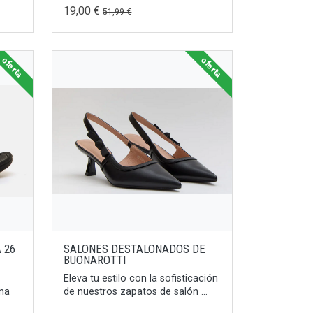
19,00 €
51,99 €
oferta
oferta
 26
SALONES DESTALONADOS DE
BUONAROTTI
Eleva tu estilo con la sofisticación
na
de nuestros zapatos de salón ...