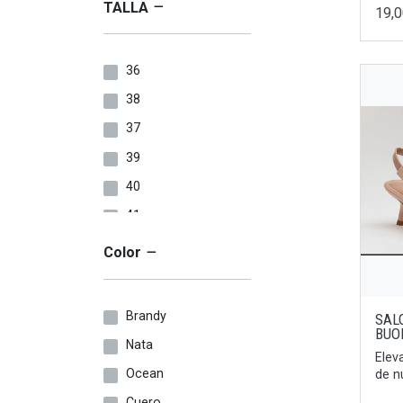
TALLA
19,
36
38
37
39
40
41
24
Color
33
25
Brandy
SAL
26
BUO
Nata
Elev
27
Ocean
de n
28
Cuero