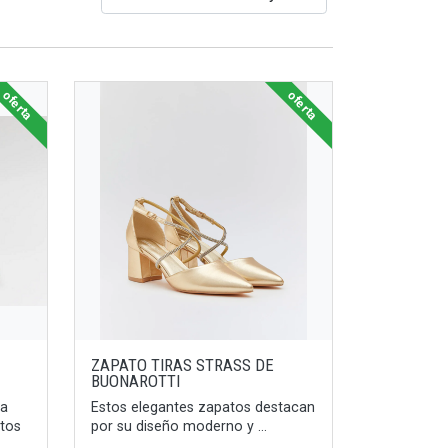
oferta
oferta
ZAPATO TIRAS STRASS DE
BUONAROTTI
 a
Estos elegantes zapatos destacan
atos
por su diseño moderno y ...