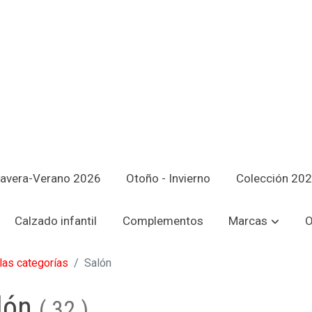
avera-Verano 2026
Otoño - Invierno
Colección 20
Calzado infantil
Complementos
Marcas
O
las categorías
Salón
lón
(
32
)