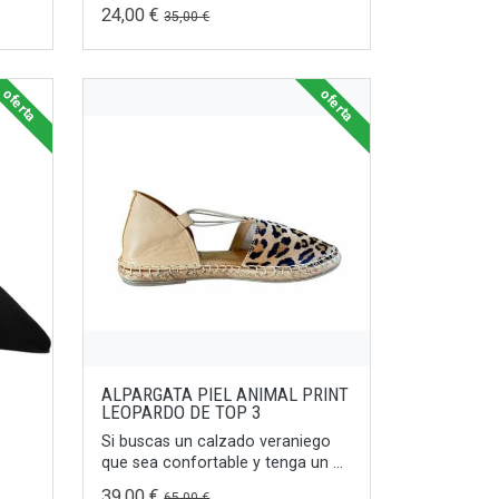
24,00 €
35,00 €
oferta
oferta
ALPARGATA PIEL ANIMAL PRINT
LEOPARDO DE TOP 3
Si buscas un calzado veraniego
que sea confortable y tenga un ...
39,00 €
65,00 €