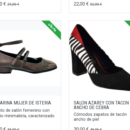
00 €
22,00 €
29,00 €
32,00 €
oferta
LARINA MUJER DE ISTERIA
SALON AZAREY CON TACON
ANCHO DE CEBRA
to de salón femenino con
Cómodos zapatos de tacón
ño minimalista, caracterizado
ancho de piel
00 €
30,00 €
39,00 €
49,95 €