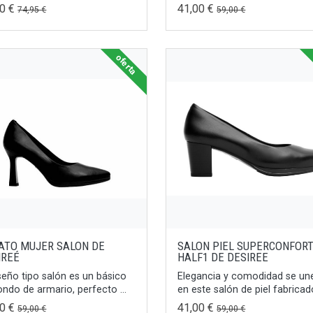
00 €
41,00 €
74,95 €
59,00 €
oferta
ATO MUJER SALON DE
SALON PIEL SUPERCONFOR
IREÉ
HALF1 DE DESIREE
iseño tipo salón es un básico
Elegancia y comodidad se un
ondo de armario, perfecto ...
en este salón de piel fabricado
00 €
41,00 €
59,00 €
59,00 €