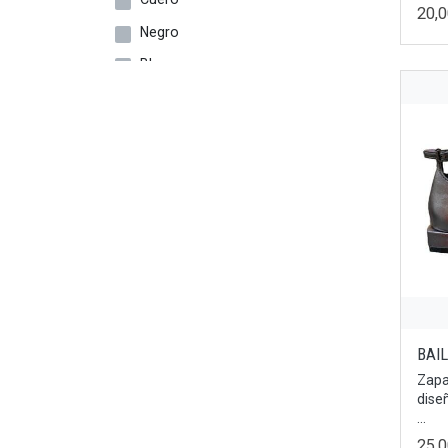
20,
29
Negro
30
Blanco
31
Bronce
32
Dorado
34
Cebra
35
Multicolor
22/23
Fucsia
27/28
Plata
19/20
Oro
25/26
Rojo
28/29
BAI
Taupe
29/30
Zapa
Tierra
dise
31/32
...
Beige
33/34
25,