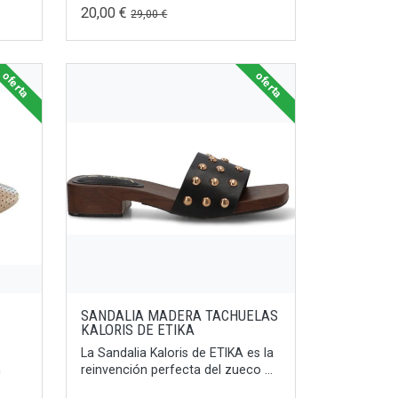
20,00 €
29,00 €
oferta
oferta
SANDALIA MADERA TACHUELAS
KALORIS DE ETIKA
La Sandalia Kaloris de ETIKA es la
n
reinvención perfecta del zueco ...