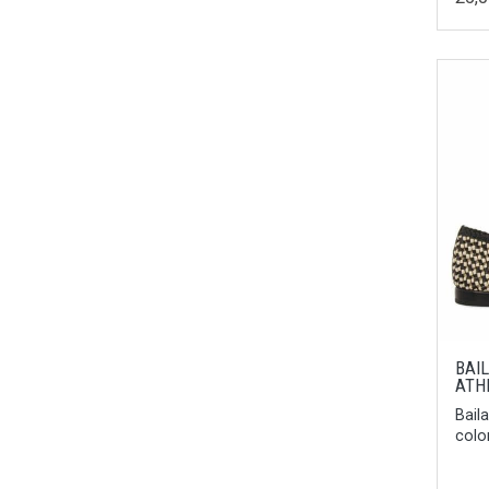
Negro/Hielo
35/36
Negro/Taupe
37/38
Verde
45
Fucsia/Verde
44
Lila/Naranja
42
Cava
43
Champan
46
Hielo
39.5
Blanco/combi
UNICA
Cava/Combi
38.5
Platino
BAI
45.5
ATH
Malva
35.5
Bail
Arena
colo
40.5
Azul
44.5