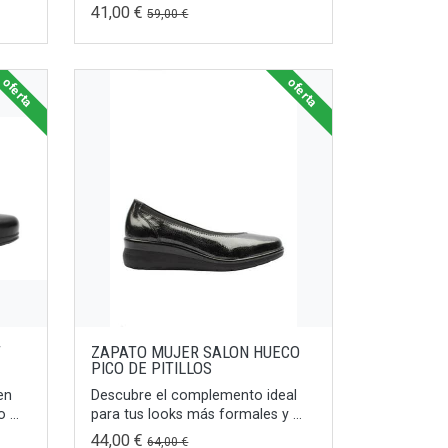
41,00 €
59,00 €
oferta
oferta
T
ZAPATO MUJER SALON HUECO
PICO DE PITILLOS
en
Descubre el complemento ideal
 ...
para tus looks más formales y ...
44,00 €
64,00 €