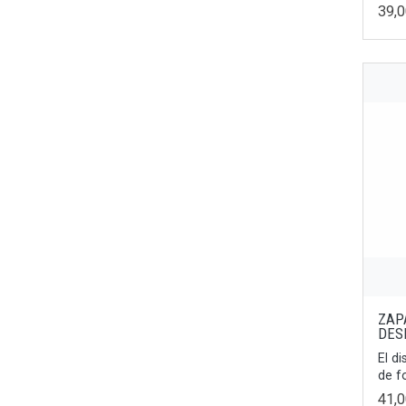
Chocolate Metallic
39,
40/41
Marfil
42/43
Terracota
44/45
Marrón
36/37
Marino
38/39
Marrón Claro
39/40
Rosa
41/42
Burdeos
43/44
Olmo
45/46
Marrón-Arena
47
Beige/Rojo
42.5
ZAP
Blue/green
DES
41.5
El d
Marino-Rojo
36.5
de f
Blanco/negro
41,
37.5