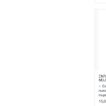
Chocolate Metallic
40/41
Marfil
42/43
Terracota
44/45
Marrón
36/37
Marino
38/39
Marrón Claro
39/40
Rosa
41/42
Burdeos
43/44
Olmo
45/46
Marrón-Arena
47
ZAP
Beige/Rojo
MUJ
42.5
Blue/green
✨ Es
41.5
nues
Marino-Rojo
mujer
36.5
15,
Blanco/negro
37.5