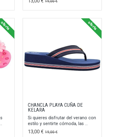
13,00 €
19,00 €
oferta
oferta
CHANCLA PLAYA CUÑA DE
KELARA
os
Si quieres disfrutar del verano con
..
estilo y sentirte cómoda, las ...
13,00 €
19,00 €