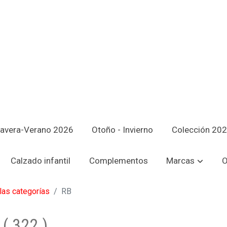
avera-Verano 2026
Otoño - Invierno
Colección 20
Calzado infantil
Complementos
Marcas
O
las categorías
RB
B
(
322
)