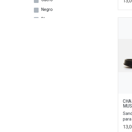
13,
29
Negro
30
Blanco
31
Bronce
32
Dorado
34
Cebra
35
Multicolor
22/23
Fucsia
27/28
Plata
19/20
Oro
25/26
Rojo
28/29
CHA
Taupe
MUS
29/30
Sand
Tierra
para
31/32
Beige
13,
33/34