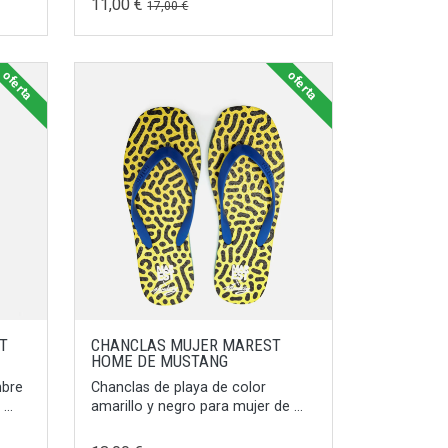
11,00 €
17,00 €
oferta
oferta
T
CHANCLAS MUJER MAREST
HOME DE MUSTANG
mbre
Chanclas de playa de color
...
amarillo y negro para mujer de ...