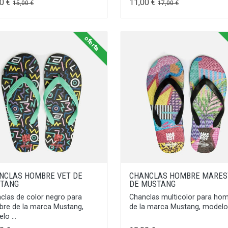
00 €
11,00 €
15,00 €
17,00 €
oferta
NCLAS HOMBRE VET DE
CHANCLAS HOMBRE MARES
TANG
DE MUSTANG
clas de color negro para
Chanclas multicolor para ho
re de la marca Mustang,
de la marca Mustang, modelo 
lo ...