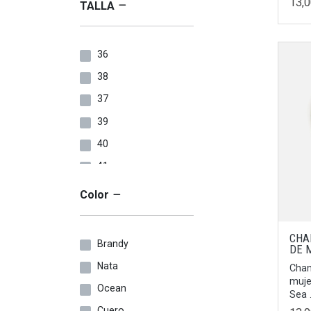
13,
TALLA
36
38
37
39
40
41
24
Color
33
25
CHA
Brandy
DE 
26
Nata
Chan
27
muje
Ocean
Sea .
28
Cuero