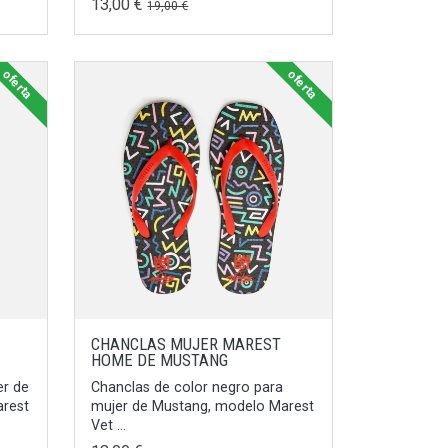
13,00 €
19,00 €
oferta
oferta
CHANCLAS MUJER MAREST
HOME DE MUSTANG
er de
Chanclas de color negro para
arest
mujer de Mustang, modelo Marest
Vet ...