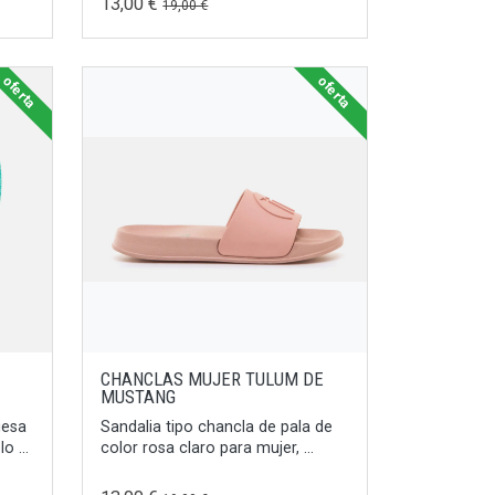
13,00 €
19,00 €
oferta
oferta
CHANCLAS MUJER TULUM DE
MUSTANG
uesa
Sandalia tipo chancla de pala de
 ...
color rosa claro para mujer, ...