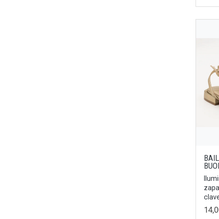
Negro/Hielo
35/36
Negro/Taupe
37/38
Verde
45
Fucsia/Verde
44
Lila/Naranja
42
Cava
43
Champan
46
Hielo
39.5
Blanco/combi
UNICA
Cava/Combi
38.5
BAI
Platino
BUO
45.5
Malva
Ilum
35.5
zapa
Arena
clave
40.5
Azul
14,
44.5