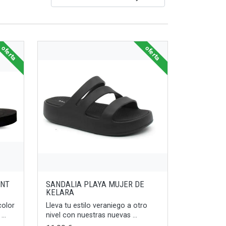
oferta
oferta
INT
SANDALIA PLAYA MUJER DE
KELARA
color
Lleva tu estilo veraniego a otro
..
nivel con nuestras nuevas ...