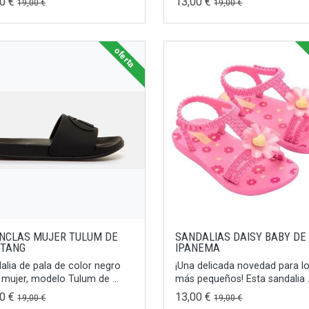
00 €
13,00 €
19,00 €
19,00 €
oferta
NCLAS MUJER TULUM DE
SANDALIAS DAISY BABY DE
TANG
IPANEMA
alia de pala de color negro
¡Una delicada novedad para l
 mujer, modelo Tulum de ...
más pequeños! Esta sandalia .
00 €
13,00 €
19,00 €
19,00 €