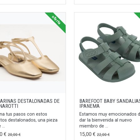
oferta
LARINAS DESTALONADAS DE
BAREFOOT BABY SANDALIA
NAROTTI
IPANEMA
ina tus pasos con estos
Estamos muy emocionados 
tos destalonados, una pieza
dar la bienvenida al nuevo
 ...
miembro de ...
00 €
15,00 €
20,00 €
22,00 €