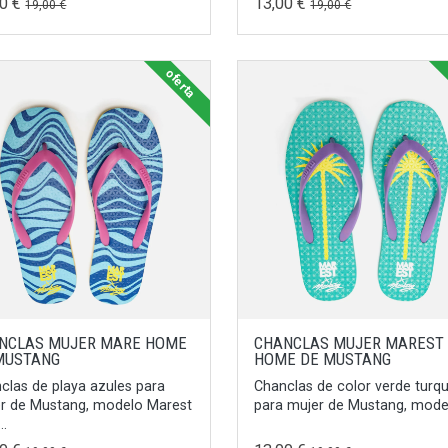
00 €
13,00 €
19,00 €
19,00 €
oferta
NCLAS MUJER MARE HOME
CHANCLAS MUJER MAREST
MUSTANG
HOME DE MUSTANG
clas de playa azules para
Chanclas de color verde turq
r de Mustang, modelo Marest
para mujer de Mustang, modelo
..