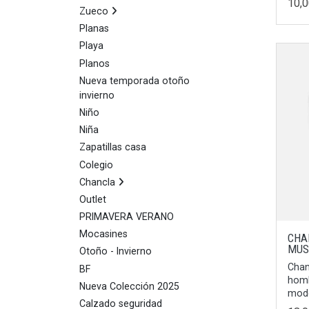
10,
Zueco
Planas
Playa
Planos
Nueva temporada otoño
invierno
Niño
Niña
Zapatillas casa
Colegio
Chancla
Outlet
PRIMAVERA VERANO
Mocasines
CHA
MUS
Otoño - Invierno
Chan
BF
homb
Nueva Colección 2025
mode
Calzado seguridad