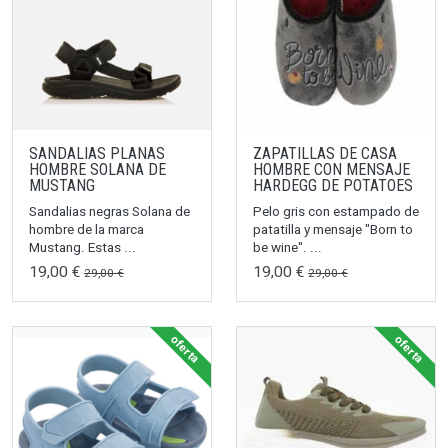
SANDALIAS PLANAS
ZAPATILLAS DE CASA
HOMBRE SOLANA DE
HOMBRE CON MENSAJE
MUSTANG
HARDEGG DE POTATOES
Sandalias negras Solana de
Pelo gris con estampado de
hombre de la marca
patatilla y mensaje "Born to
Mustang. Estas ...
be wine". ...
19,00 €
19,00 €
29,00 €
29,00 €
oferta
oferta