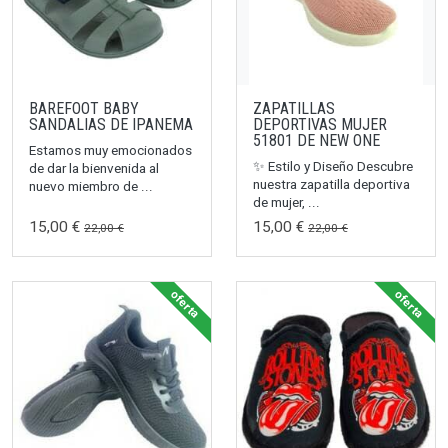
BAREFOOT BABY
ZAPATILLAS
SANDALIAS DE IPANEMA
DEPORTIVAS MUJER
51801 DE NEW ONE
Estamos muy emocionados
✨ Estilo y Diseño Descubre
de dar la bienvenida al
nuestra zapatilla deportiva
nuevo miembro de ...
de mujer, ...
15,00 €
15,00 €
22,00 €
22,00 €
oferta
oferta