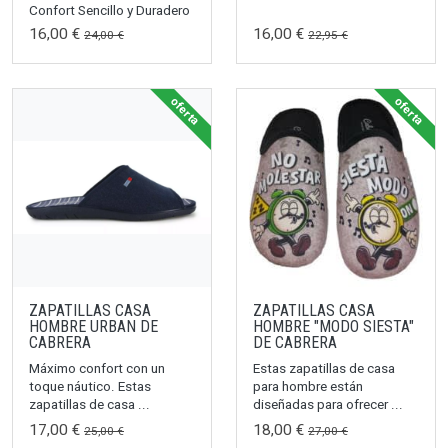
Confort Sencillo y Duradero
16,00 €
16,00 €
24,00 €
22,95 €
oferta
oferta
ZAPATILLAS CASA
ZAPATILLAS CASA
HOMBRE URBAN DE
HOMBRE "MODO SIESTA"
CABRERA
DE CABRERA
Máximo confort con un
Estas zapatillas de casa
toque náutico. Estas
para hombre están
zapatillas de casa ...
diseñadas para ofrecer ...
17,00 €
18,00 €
25,00 €
27,00 €