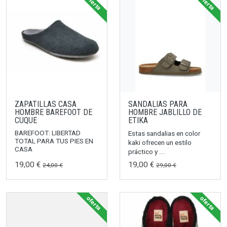
oferta
oferta
ZAPATILLAS CASA
SANDALIAS PARA
HOMBRE BAREFOOT DE
HOMBRE JABLILLO DE
CUQUE
ETIKA
BAREFOOT: LIBERTAD
Estas sandalias en color
TOTAL PARA TUS PIES EN
kaki ofrecen un estilo
CASA
práctico y ...
19,00 €
19,00 €
24,00 €
29,00 €
oferta
oferta