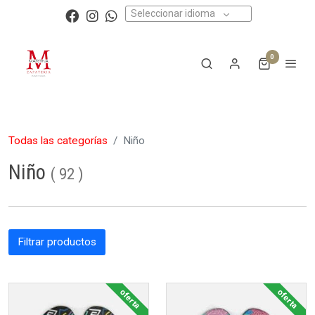
Seleccionar idioma
0
Todas las categorías
Niño
Niño
(
92
)
Filtrar productos
oferta
oferta