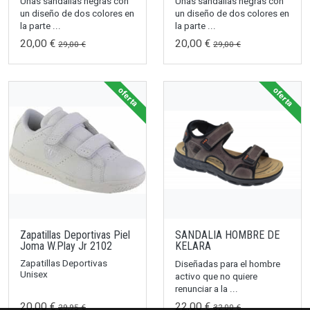
Unas sandalias negras con
Unas sandalias negras con
un diseño de dos colores en
un diseño de dos colores en
la parte ...
la parte ...
20,00 €
20,00 €
29,00 €
29,00 €
oferta
oferta
Zapatillas Deportivas Piel
SANDALIA HOMBRE DE
Joma W.Play Jr 2102
KELARA
Zapatillas Deportivas
Diseñadas para el hombre
Unisex
activo que no quiere
renunciar a la ...
20,00 €
22,00 €
29,95 €
32,00 €