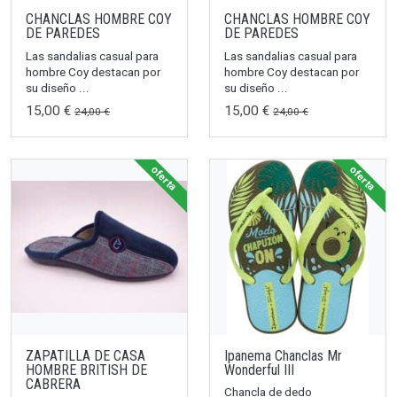
CHANCLAS HOMBRE COY
CHANCLAS HOMBRE COY
DE PAREDES
DE PAREDES
Las sandalias casual para
Las sandalias casual para
hombre Coy destacan por
hombre Coy destacan por
su diseño ...
su diseño ...
15,00 €
15,00 €
24,00 €
24,00 €
oferta
oferta
ZAPATILLA DE CASA
Ipanema Chanclas Mr
HOMBRE BRITISH DE
Wonderful III
CABRERA
Chancla de dedo