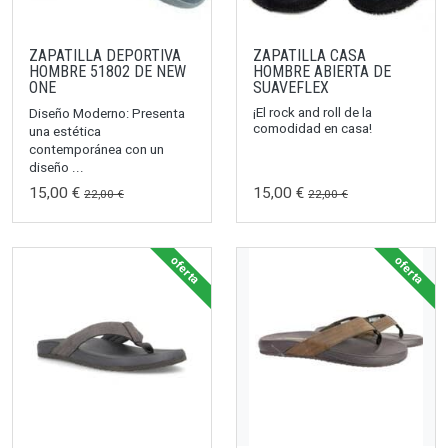
ZAPATILLA DEPORTIVA
ZAPATILLA CASA
HOMBRE 51802 DE NEW
HOMBRE ABIERTA DE
ONE
SUAVEFLEX
¡El rock and roll de la
Diseño Moderno: Presenta
comodidad en casa!
una estética
contemporánea con un
diseño ...
15,00 €
15,00 €
22,00 €
22,00 €
oferta
oferta