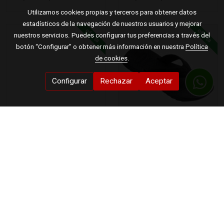
Utilizamos cookies propias y terceros para obtener datos
estadísticos de la navegación de nuestros usuarios y mejorar
oferta
oferta
nuestros servicios. Puedes configurar tus preferencias a través del
botón “Configurar” o obtener más información en nuestra
Política
de cookies
.
Configurar
Rechazar
Aceptar
CHANCLA HOMBRE PALA
CHANCLAS HOMBRE
GILL DE HOT POTATOES
HAVAIANAS TRACK PLUS
Para disfrutar de la
Las chanclas Havaianas
comodidad de Hot
Track Plus para hombre
Potatoes en cualquier ...
combinan comodidad ...
23,00 €
23,00 €
34,00 €
33,00 €