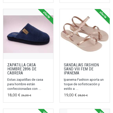
oferta
oferta
ZAPATILLA CASA
SANDALIAS FASHION
HOMBRE 2896 DE
SAND VIII FEM DE
CABRERA
IPANEMA
Estas zapatillas de casa
Ipanema Fashion aporta un
para hombre están
toque de sofisticación y
confeccionadas con ...
estilo a ...
18,00 €
19,00 €
26,00 €
28,00 €