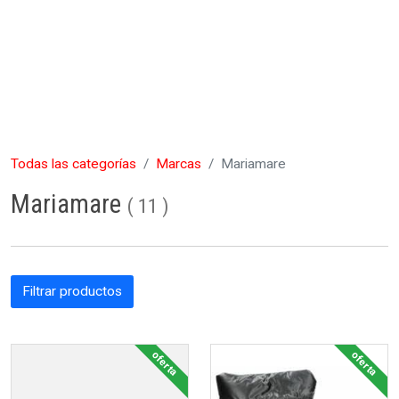
Todas las categorías
Marcas
Mariamare
Mariamare
(
11
)
Filtrar productos
oferta
oferta