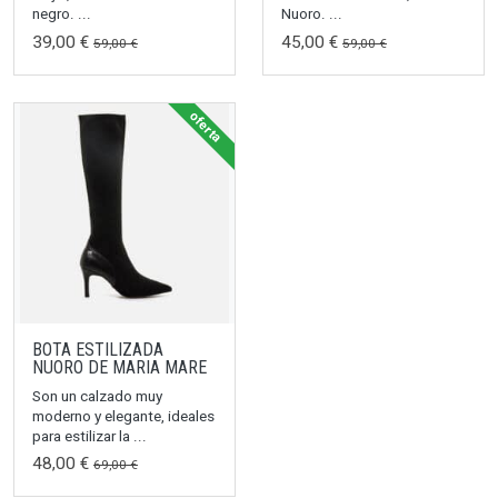
negro. ...
Nuoro. ...
39,00 €
45,00 €
59,00 €
59,00 €
oferta
BOTA ESTILIZADA
NUORO DE MARIA MARE
Son un calzado muy
moderno y elegante, ideales
para estilizar la ...
48,00 €
69,00 €