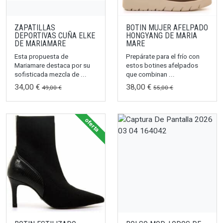
ZAPATILLAS
BOTIN MUJER AFELPADO
DEPORTIVAS CUÑA ELKE
HONGYANG DE MARIA
DE MARIAMARE
MARE
Esta propuesta de
Prepárate para el frío con
Mariamare destaca por su
estos botines afelpados
sofisticada mezcla de ...
que combinan ...
34,00 €
38,00 €
49,00 €
55,00 €
oferta