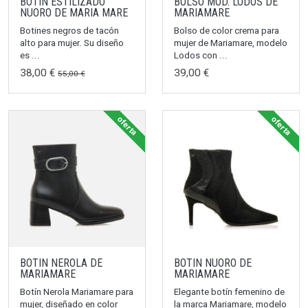
BOTIN ESTILIZADO
BOLSO MOD. LODOS DE
NUORO DE MARIA MARE
MARIAMARE
Botines negros de tacón
Bolso de color crema para
alto para mujer. Su diseño
mujer de Mariamare, modelo
es ...
Lodos con ...
38,00 €
39,00 €
55,00 €
oferta
oferta
BOTIN NEROLA DE
BOTIN NUORO DE
MARIAMARE
MARIAMARE
Botín Nerola Mariamare para
Elegante botín femenino de
mujer, diseñado en color
la marca Mariamare, modelo