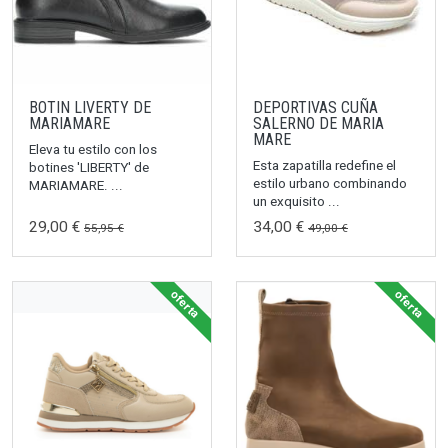
BOTIN LIVERTY DE
DEPORTIVAS CUÑA
MARIAMARE
SALERNO DE MARIA
MARE
Eleva tu estilo con los
Esta zapatilla redefine el
botines 'LIBERTY' de
estilo urbano combinando
MARIAMARE. ...
un exquisito ...
29,00 €
34,00 €
55,95 €
49,00 €
oferta
oferta