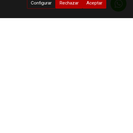
Configurar
Rechazar
Aceptar
Horario
Invierno
Lunes a Viernes de 10:00 a 13:30 y de 17:00 a 20:30. Sábados de
10:00 a 13:30 y de 17:30 a 20:00.
Verano
Lunes a Viernes de 10:00 a 13:30 y de 17:30 a 21:00. Sábados de
10:00 a 13:30