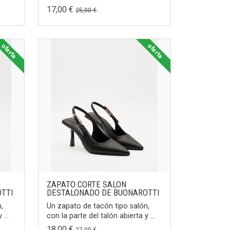
17,00 €
25,00 €
oferta
oferta
ZAPATO CORTE SALON
TTI
DESTALONADO DE BUONAROTTI
,
Un zapato de tacón tipo salón,
...
con la parte del talón abierta y ...
18,00 €