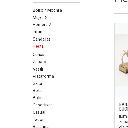
Bolso / Mochila
Mujer
Hombre
Infantil
Sandalias
Fiesta
Cuñas
Zapato
Vestir
Plataforma
Salón
Bota
Botín
BAI
Deportivas
BUO
Casual
Ilum
Tacón
zapa
Bailarina
clave