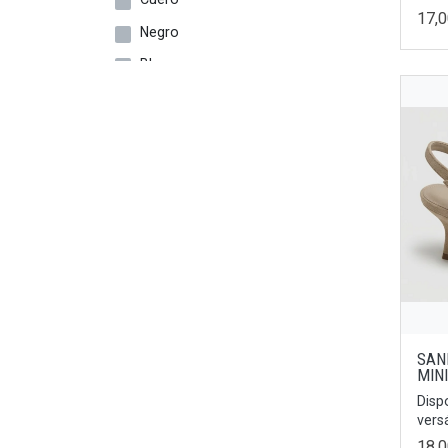
17,
29
Negro
30
Blanco
31
Bronce
32
Dorado
34
Cebra
35
Multicolor
22/23
Fucsia
27/28
Plata
19/20
Oro
25/26
Rojo
28/29
Taupe
SAN
MIN
29/30
Tierra
Disp
31/32
Beige
versá
33/34
18,