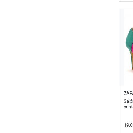
Chocolate Metallic
40/41
Marfil
42/43
Terracota
44/45
Marrón
36/37
Marino
38/39
Marrón Claro
39/40
Rosa
41/42
Burdeos
43/44
Olmo
45/46
Marrón-Arena
ZAP
47
Beige/Rojo
Saló
42.5
punt
Blue/green
41.5
Marino-Rojo
36.5
19,
Blanco/negro
37.5