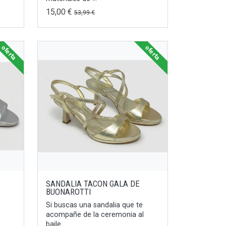
15,00 €
53,99 €
oferta
oferta
SANDALIA TACON GALA DE
BUONAROTTI
Si buscas una sandalia que te
l
acompañe de la ceremonia al
baile ...