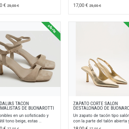
00 €
17,00 €
25,00 €
25,00 €
oferta
DALIAS TACON
ZAPATO CORTE SALON
IMALISTAS DE BUONAROTTI
DESTALONADO DE BUONARO
onibles en un sofisticado y
Un zapato de tacón tipo salón
til tono beige, estas ...
con la parte del talón abierta y 
00 €
18,00 €