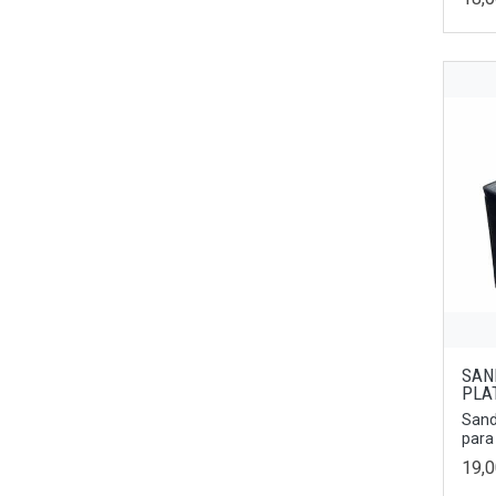
Negro/Hielo
35/36
Negro/Taupe
37/38
Verde
45
Fucsia/Verde
44
Lila/Naranja
42
Cava
43
Champan
46
Hielo
39.5
Blanco/combi
UNICA
Cava/Combi
38.5
Platino
SAN
45.5
PLA
Malva
35.5
Sand
Arena
para
40.5
19,
Azul
44.5