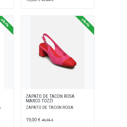
27,00 €
oferta
oferta
ZAPATO DE TACON ROSA
MARCO TOZZI
.
ZAPATO DE TACON ROSA
19,00 €
49,95 €