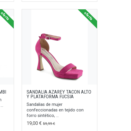
oferta
oferta
MBI
SANDALIA AZAREY TACON ALTO
Y PLATAFORMA FUCSIA
n
Sandalias de mujer
..
confeccionadas en tejido con
forro sintético, ...
19,00 €
59,99 €