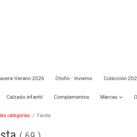
avera-Verano 2026
Otoño - Invierno
Colección 20
Calzado infantil
Complementos
Marcas
O
las categorías
Fiesta
esta
(
69
)