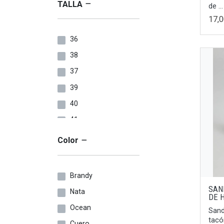
TALLA
de ...
17,
36
38
37
39
40
41
24
Color
33
25
Brandy
26
SAN
Nata
DE 
27
Ocean
Sand
28
tacó
Cuero