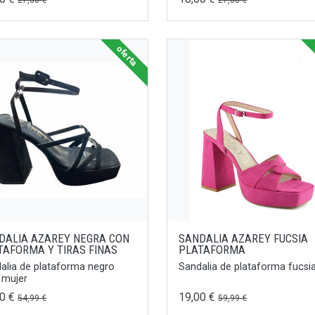
27,00 €
27,00 €
oferta
DALIA AZAREY NEGRA CON
SANDALIA AZAREY FUCSIA
TAFORMA Y TIRAS FINAS
PLATAFORMA
alia de plataforma negro
Sandalia de plataforma fucsia
 mujer
00 €
19,00 €
54,99 €
59,99 €