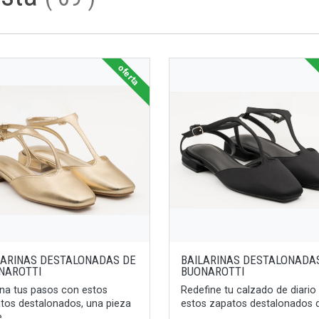
oferta
LARINAS DESTALONADAS DE
BAILARINAS DESTALONADA
NAROTTI
BUONAROTTI
ina tus pasos con estos
Redefine tu calzado de diario
tos destalonados, una pieza
estos zapatos destalonados de
 ...