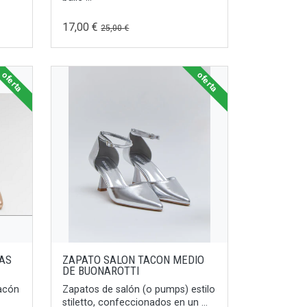
17,00 €
25,00 €
oferta
oferta
RAS
ZAPATO SALON TACON MEDIO
DE BUONAROTTI
tacón
Zapatos de salón (o pumps) estilo
stiletto, confeccionados en un ...