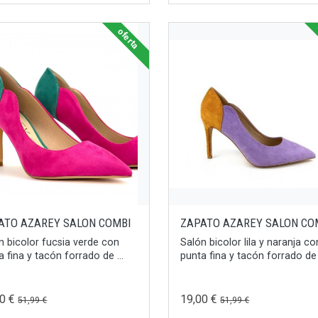
oferta
ATO AZAREY SALON COMBI
ZAPATO AZAREY SALON CO
n bicolor fucsia verde con
Salón bicolor lila y naranja co
a fina y tacón forrado de ...
punta fina y tacón forrado de .
00 €
19,00 €
51,99 €
51,99 €