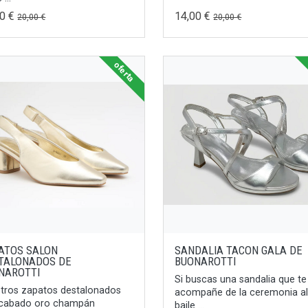
00 €
14,00 €
20,00 €
20,00 €
oferta
ATOS SALON
SANDALIA TACON GALA DE
TALONADOS DE
BUONAROTTI
NAROTTI
Si buscas una sandalia que te
tros zapatos destalonados
acompañe de la ceremonia a
acabado oro champán
baile ...