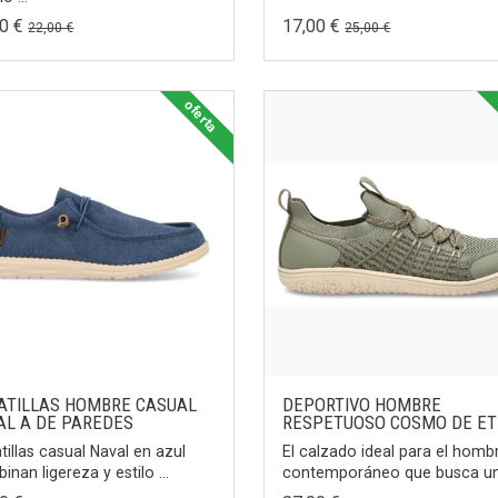
00 €
17,00 €
22,00 €
25,00 €
oferta
ATILLAS HOMBRE CASUAL
DEPORTIVO HOMBRE
AL A DE PAREDES
RESPETUOSO COSMO DE ET
tillas casual Naval en azul
El calzado ideal para el homb
nan ligereza y estilo ...
contemporáneo que busca un 