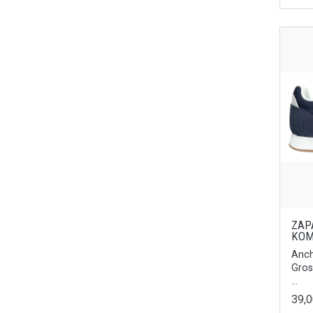
Platino
45.5
Malva
35.5
Arena
40.5
Azul
44.5
Chocolate Metallic
40/41
Marfil
42/43
Terracota
44/45
Marrón
36/37
Marino
38/39
Marrón Claro
ZAP
39/40
KOM
Rosa
41/42
Anch
Burdeos
Gros
43/44
Olmo
...
45/46
39,
Marrón-Arena