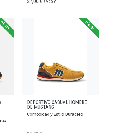
27,00 €
39,00 €
oferta
oferta
S
DEPORTIVO CASUAL HOMBRE
DE MUSTANG
Comodidad y Estilo Duradero
rca