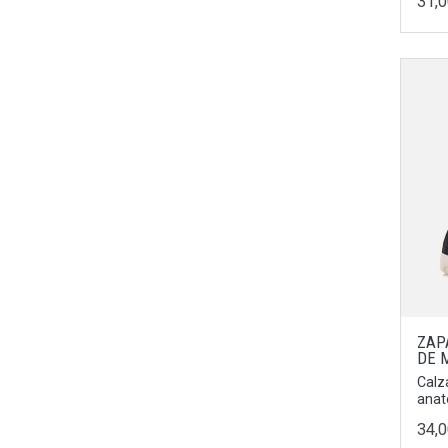
31,
Rojo
28/29
Taupe
29/30
Tierra
31/32
Beige
33/34
Negro/Hielo
35/36
Negro/Taupe
37/38
Verde
45
Fucsia/Verde
44
Lila/Naranja
42
Cava
43
Champan
ZAP
46
DE 
Hielo
39.5
Calz
Blanco/combi
anat
UNICA
34,
Cava/Combi
38.5