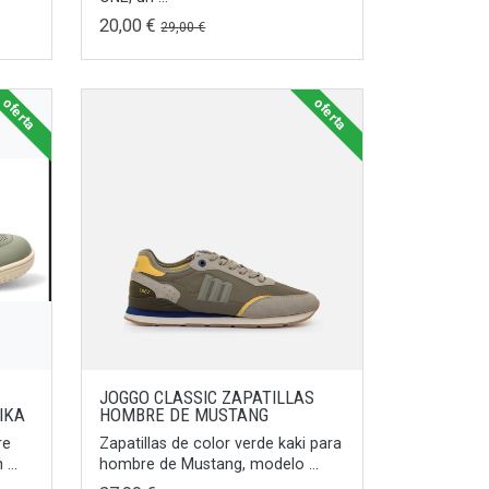
20,00 €
29,00 €
oferta
oferta
JOGGO CLASSIC ZAPATILLAS
IKA
HOMBRE DE MUSTANG
re
Zapatillas de color verde kaki para
...
hombre de Mustang, modelo ...