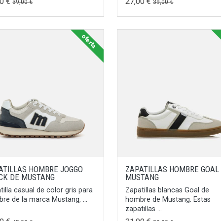
00 €
27,00 €
39,00 €
39,00 €
oferta
ATILLAS HOMBRE JOGGO
ZAPATILLAS HOMBRE GOAL
CK DE MUSTANG
MUSTANG
tilla casual de color gris para
Zapatillas blancas Goal de
re de la marca Mustang, ...
hombre de Mustang. Estas
zapatillas ...