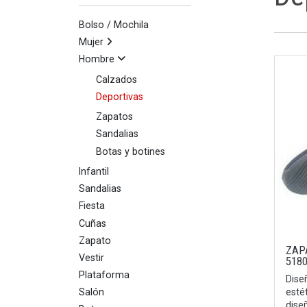
Bolso / Mochila
Mujer
Hombre
Calzados
Deportivas
Zapatos
Sandalias
Botas y botines
Infantil
Sandalias
Fiesta
Cuñas
Zapato
ZAP
Vestir
518
Plataforma
Dise
Salón
esté
diseñ