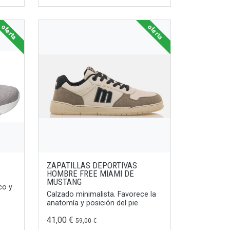
oferta
oferta
ZAPATILLAS DEPORTIVAS
HOMBRE FREE MIAMI DE
MUSTANG
co y
Calzado minimalista. Favorece la
anatomía y posición del pie.
41,00 €
59,00 €