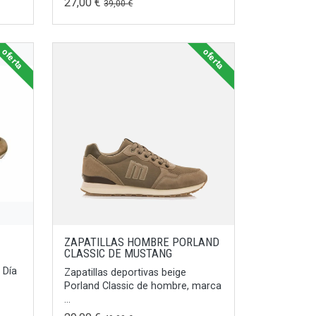
27,00 €
39,00 €
oferta
oferta
ZAPATILLAS HOMBRE PORLAND
CLASSIC DE MUSTANG
 Día
Zapatillas deportivas beige
Porland Classic de hombre, marca
...