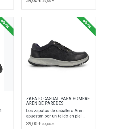
34,00 €
49,00 €
oferta
oferta
H
ZAPATO CASUAL PARA HOMBRE
AREN DE PAREDES
a
Los zapatos de caballero Arén
apuestan por un tejido en piel ...
39,00 €
57,00 €