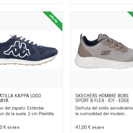
oferta
ATILLA KAPPA LOGO
SKECHERS HOMBRE BOBS
AYA
SPORT B FLEX - ICY - EDGE
o del zapato: Estándar
Disfruta del estilo aerodinámi
or de la suela: 2 cm Plantilla:
la comodidad del modelo ...
00 €
41,00 €
57,95 €
59,00 €