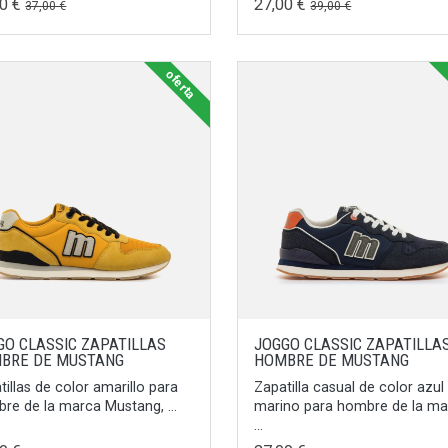
00 €
27,00 €
37,00 €
39,00 €
oferta
GO CLASSIC ZAPATILLAS
JOGGO CLASSIC ZAPATILLA
BRE DE MUSTANG
HOMBRE DE MUSTANG
tillas de color amarillo para
Zapatilla casual de color azul
re de la marca Mustang, ...
marino para hombre de la ma
...