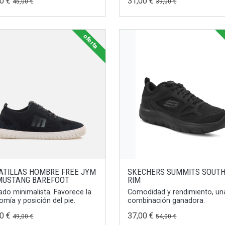
00 €
31,00 €
45,00 €
39,00 €
oferta
ATILLAS HOMBRE FREE JYM
SKECHERS SUMMITS SOUT
MUSTANG BAREFOOT
RIM
ado minimalista. Favorece la
Comodidad y rendimiento, un
omía y posición del pie.
combinación ganadora.
00 €
37,00 €
49,00 €
54,00 €