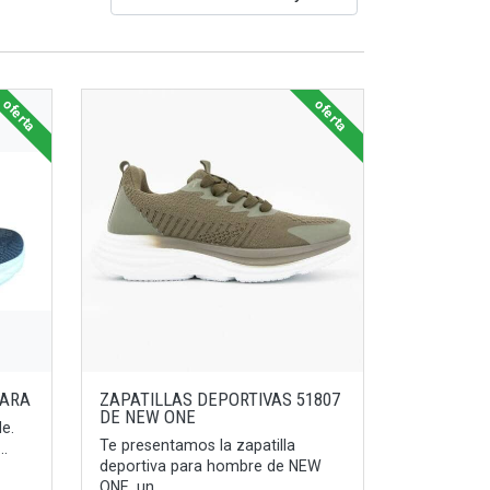
oferta
oferta
LARA
ZAPATILLAS DEPORTIVAS 51807
DE NEW ONE
le.
Te presentamos la zapatilla
..
deportiva para hombre de NEW
ONE, un ...