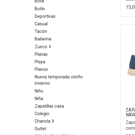
Bota
15,
Botín
Deportivas
Casual
Tacón
Bailarina
Zueco
Planas
Playa
Planos
Nueva temporada otoño
invierno
Niño
Niña
Zapatillas casa
ZAP
Colegio
NAV
Chancla
Zapa
combi
Outlet