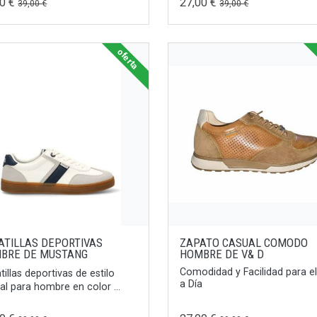
00 €
27,00 €
39,00 €
39,00 €
oferta
ATILLAS DEPORTIVAS
ZAPATO CASUAL COMODO
BRE DE MUSTANG
HOMBRE DE V& D
Comodidad y Facilidad para el
tillas deportivas de estilo
a Día
al para hombre en color ...