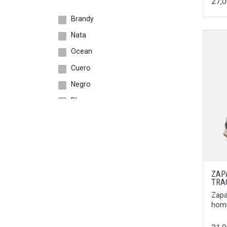
27,
25
Brandy
26
Nata
27
Ocean
28
Cuero
29
Negro
30
Blanco
31
Bronce
32
Dorado
34
Cebra
35
Multicolor
ZAP
22/23
TRA
Fucsia
27/28
Zapa
Plata
homb
19/20
Oro
25/26