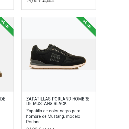
29,00 €
49,00 €
oferta
oferta
 DE
ZAPATILLAS PORLAND HOMBRE
DE MUSTANG BLACK
Zapatilla de color negro para
hombre de Mustang, modelo
Porland ...