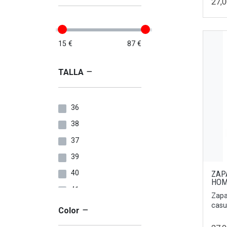
27,
15 €
87 €
TALLA
36
38
37
39
40
ZAP
HOM
41
Zapa
casu
24
Color
33