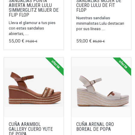
SANDALIAS PUNTA
SANDALIAS MUJER DE
ABIERTA MUJER LULU
CUERO LULU DE FIT
SIMMERGLITZ MUJER DE
FLOP
FLIP FLOP
Nuestras sandalias
Lleva el glamour a tus pies
minimalistas Lulu destacan
con estas sandalias
por sus líneas ...
abiertas, ...
55,00 €
59,00 €
79,00 €
85,00 €
oferta
oferta
CUÑA ARAMBOL
CUÑA ARENAL ORO
GALLERY CUERO YUTE
BOREAL DE POPA
DE POPA