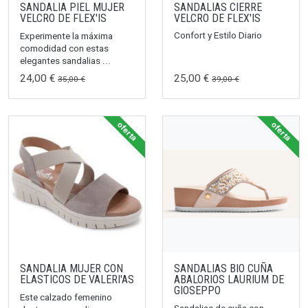
SANDALIA PIEL MUJER
SANDALIAS CIERRE
VELCRO DE FLEX'IS
VELCRO DE FLEX'IS
Confort y Estilo Diario
Experimente la máxima
comodidad con estas
elegantes sandalias ...
24,00 €
25,00 €
35,00 €
39,00 €
oferta
oferta
SANDALIA MUJER CON
SANDALIAS BIO CUÑA
ELASTICOS DE VALERI'AS
ABALORIOS LAURIUM DE
GIOSEPPO
Este calzado femenino
Sandalias de cuña con