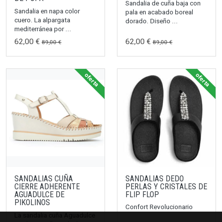
Sandalia de cuña baja con
Sandalia en napa color
pala en acabado boreal
cuero. La alpargata
dorado. Diseño ...
mediterránea por ...
62,00 €
62,00 €
89,00 €
89,00 €
oferta
oferta
SANDALIAS CUÑA
SANDALIAS DEDO
CIERRE ADHERENTE
PERLAS Y CRISTALES DE
AGUADULCE DE
FLIP FLOP
PIKOLINOS
Confort Revolucionario
La sandalia cuña Aguadulce