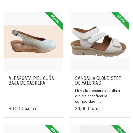
oferta
oferta
ALPARGATA PIEL CUÑA
SANDALIA CLOUD STEP
BAJA DE CABRERA
DE VALERIA'S
Lleva la frescura a tu día a
día sin sacrificar la
comodidad. ...
30,00 €
31,00 €
44,00 €
45,00 €
oferta
oferta