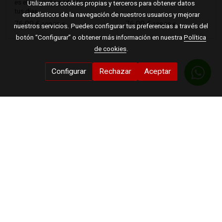
es el compañero ideal para
Utilizamos cookies propias y terceros para obtener datos
tus días ...
estadísticos de la navegación de nuestros usuarios y mejorar
76,00 €
76,00 €
109,00 €
109,00 €
nuestros servicios. Puedes configurar tus preferencias a través del
botón “Configurar” o obtener más información en nuestra
Política
de cookies
.
Configurar
Rechazar
Aceptar
Horario
Invierno