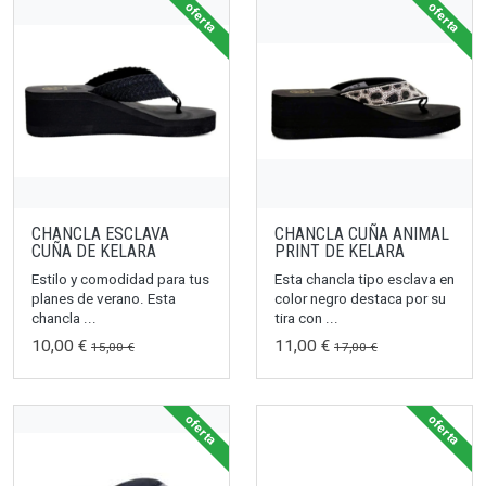
oferta
oferta
CHANCLA ESCLAVA
CHANCLA CUÑA ANIMAL
CUÑA DE KELARA
PRINT DE KELARA
Estilo y comodidad para tus
Esta chancla tipo esclava en
planes de verano. Esta
color negro destaca por su
chancla ...
tira con ...
10,00 €
11,00 €
15,00 €
17,00 €
oferta
oferta