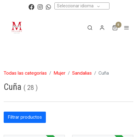
Seleccionar idioma
0
Todas las categorías
Mujer
Sandalias
Cuña
Cuña
(
28
)
Filtrar productos