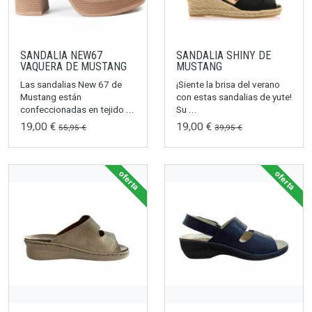
SANDALIA NEW67
SANDALIA SHINY DE
VAQUERA DE MUSTANG
MUSTANG
Las sandalias New 67 de
¡Siente la brisa del verano
Mustang están
con estas sandalias de yute!
confeccionadas en tejido ...
Su ...
19,00 €
19,00 €
55,95 €
39,95 €
oferta
oferta