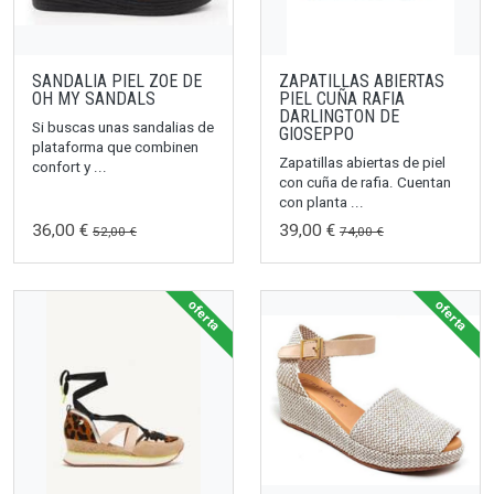
SANDALIA PIEL ZOE DE
ZAPATILLAS ABIERTAS
OH MY SANDALS
PIEL CUÑA RAFIA
DARLINGTON DE
Si buscas unas sandalias de
GIOSEPPO
plataforma que combinen
Zapatillas abiertas de piel
confort y ...
con cuña de rafia. Cuentan
con planta ...
36,00 €
39,00 €
52,00 €
74,00 €
oferta
oferta