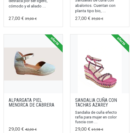
destaca por ser ligero,
abalorios. Cuentan con
cómodo y el aliado ...
planta tipo bio, ...
27,00 €
27,00 €
39,00 €
39,00 €
oferta
oferta
ALPARGATA PIEL
SANDALIA CUÑA CON
MENORCA DE CABRERA
TACHAS AZAREY
Sandalia de cuña efecto
rafia para mujer en color
fuscia con ...
29,00 €
29,00 €
42,00 €
69,98 €