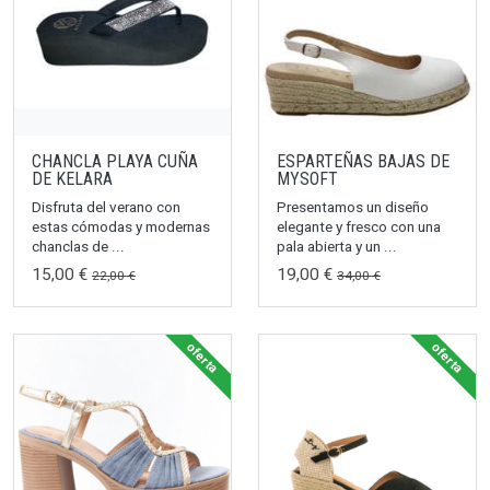
CHANCLA PLAYA CUÑA
ESPARTEÑAS BAJAS DE
DE KELARA
MYSOFT
Disfruta del verano con
Presentamos un diseño
estas cómodas y modernas
elegante y fresco con una
chanclas de ...
pala abierta y un ...
15,00 €
19,00 €
22,00 €
34,00 €
oferta
oferta