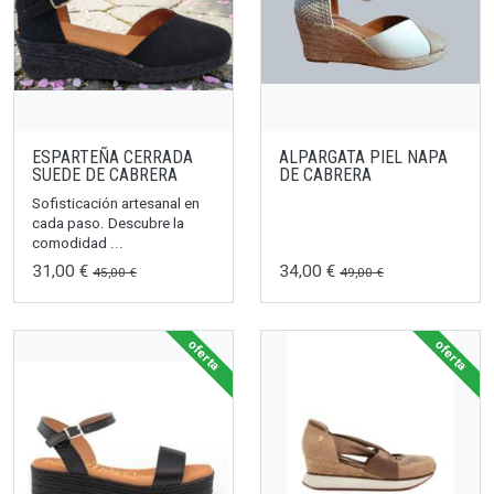
ESPARTEÑA CERRADA
ALPARGATA PIEL NAPA
SUEDE DE CABRERA
DE CABRERA
Sofisticación artesanal en
cada paso. Descubre la
comodidad ...
31,00 €
34,00 €
45,00 €
49,00 €
oferta
oferta