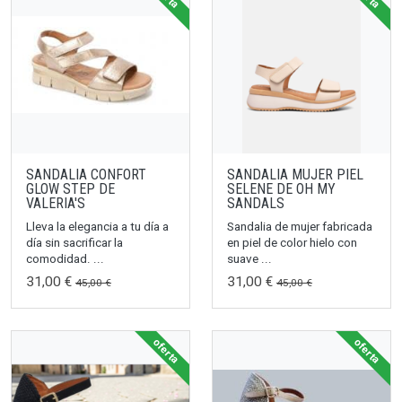
SANDALIA CONFORT
SANDALIA MUJER PIEL
GLOW STEP DE
SELENE DE OH MY
VALERIA'S
SANDALS
Lleva la elegancia a tu día a
Sandalia de mujer fabricada
día sin sacrificar la
en piel de color hielo con
comodidad. ...
suave ...
31,00 €
31,00 €
45,00 €
45,00 €
oferta
oferta