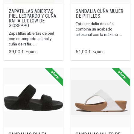
ZAPATILLAS ABIERTAS
SANDALIA CUÑA MUJER
PIEL LEOPARDO Y CUÑA
DE PITILLOS
RAFIA LUDLOW DE
Esta sandalia de cuña
GIOSEPPO
combina un acabado
Zapatillas abiertas de piel
artesanal con la máxima ...
con estampado animal y
cuña de rafia. ...
39,00 €
51,00 €
79,00 €
74,00 €
oferta
oferta