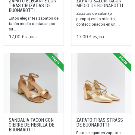
ZAPATO ELEGANTE CON
ZAPATO SALON TACON
TIRAS CRUZADAS DE
MEDIO DE BUONAROTTI
BUONAROTTI
Zapatos de salón (o
Estos elegantes zapatos de
pumps) estilo stiletto,
tacón medio destacan por
confeccionados en un ...
su ...
17,00 €
17,00 €
25,00 €
25,00 €
oferta
oferta
SANDALIA TACON CON
ZAPATO TIRAS STRASS
CIERRE DE HEBILLA DE
DE BUONAROTTI
BUONAROTTI
Estos elegantes zapatos