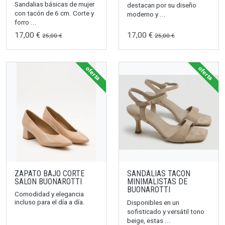
Sandalias básicas de mujer
destacan por su diseño
con tacón de 6 cm. Corte y
moderno y ...
forro ...
17,00 €
17,00 €
25,00 €
25,00 €
oferta
oferta
ZAPATO BAJO CORTE
SANDALIAS TACON
SALON BUONAROTTI
MINIMALISTAS DE
BUONAROTTI
Comodidad y elegancia
incluso para el día a día.
Disponibles en un
sofisticado y versátil tono
beige, estas ...