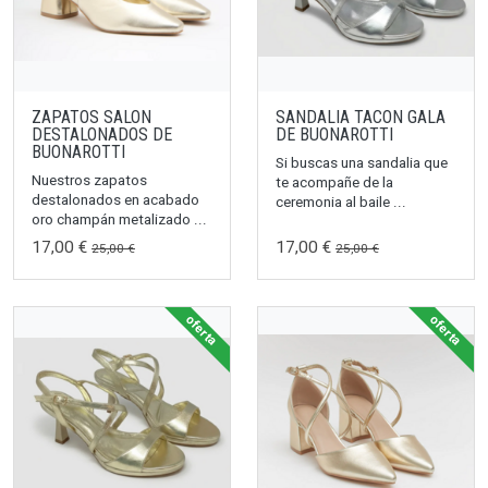
ZAPATOS SALON
SANDALIA TACON GALA
DESTALONADOS DE
DE BUONAROTTI
BUONAROTTI
Si buscas una sandalia que
Nuestros zapatos
te acompañe de la
destalonados en acabado
ceremonia al baile ...
oro champán metalizado ...
17,00 €
17,00 €
25,00 €
25,00 €
oferta
oferta