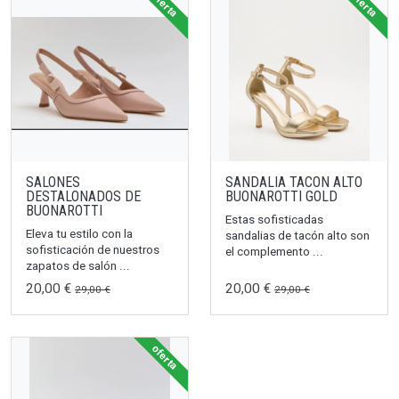
oferta
oferta
SALONES
SANDALIA TACON ALTO
DESTALONADOS DE
BUONAROTTI GOLD
BUONAROTTI
Estas sofisticadas
Eleva tu estilo con la
sandalias de tacón alto son
sofisticación de nuestros
el complemento ...
zapatos de salón ...
20,00 €
20,00 €
29,00 €
29,00 €
oferta