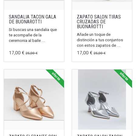
SANDALIA TACON GALA
ZAPATO SALON TIRAS
DE BUONAROTTI
CRUZADAS DE
BUONAROTTI
Si buscas una sandalia que
Añade un toque de
te acompañe de la
distinción a tus conjuntos
ceremonia al baile ...
con estos zapatos de ...
17,00 €
17,00 €
25,00 €
25,00 €
oferta
oferta