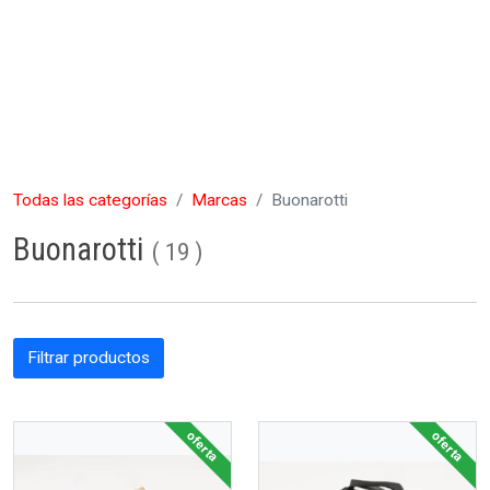
Todas las categorías
Marcas
Buonarotti
Buonarotti
(
19
)
Filtrar productos
oferta
oferta