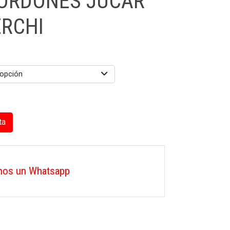
ORDONES JUCAR
ERCHI
 opción
ta
nos un Whatsapp