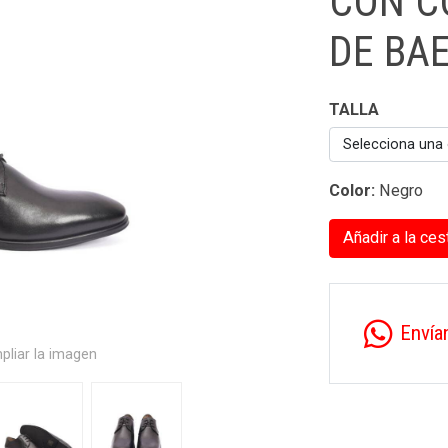
CON C
DE BA
TALLA
Selecciona una
Color:
Negro
Añadir a la ces
Envía
pliar la imagen