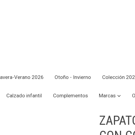
avera-Verano 2026
Otoño - Invierno
Colección 20
RDONES JUCAR DE BAERCHI
Calzado infantil
Complementos
Marcas
O
ZAPAT