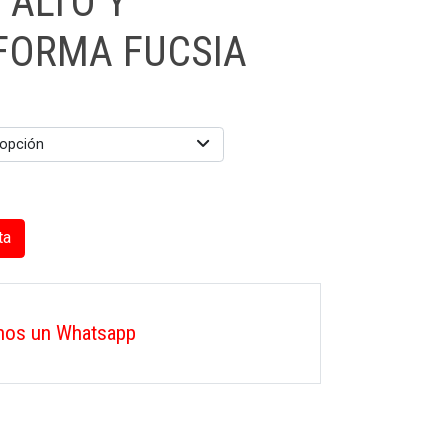
 ALTO Y
FORMA FUCSIA
 opción
ta
nos un Whatsapp