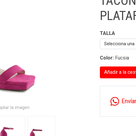
TACON
PLATA
TALLA
Selecciona una
Color:
Fucsia
Añadir a la ces
Envía
pliar la imagen