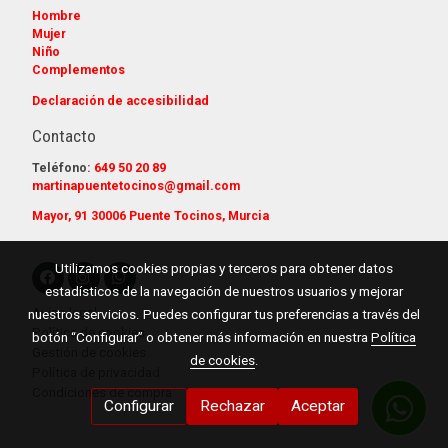
Hombre
Mujer
Niño
Complementos
Declaración de accesibilidad
Contacto
Teléfono:
649 50 20 89
martinapuentetocinos@gmail.com
Mayor, 91 30006 Puente Tocinos, Murcia
Utilizamos cookies propias y terceros para obtener datos
estadísticos de la navegación de nuestros usuarios y mejorar
Aviso legal
nuestros servicios. Puedes configurar tus preferencias a través del
Política de cookies
botón “Configurar” o obtener más información en nuestra
Política
Gestión de cookies
de cookies
.
Política de privacidad
Condiciones de compra
Configurar
Rechazar
Aceptar